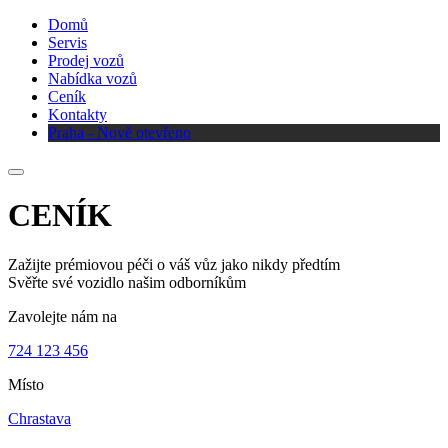
Domů
Servis
Prodej vozů
Nabídka vozů
Ceník
Kontakty
Praha - Nově otevřeno
CENÍK
Zažijte prémiovou péči o váš vůz jako nikdy předtím
Svěřte své vozidlo našim odborníkům
Zavolejte nám na
724 123 456
Místo
Chrastava