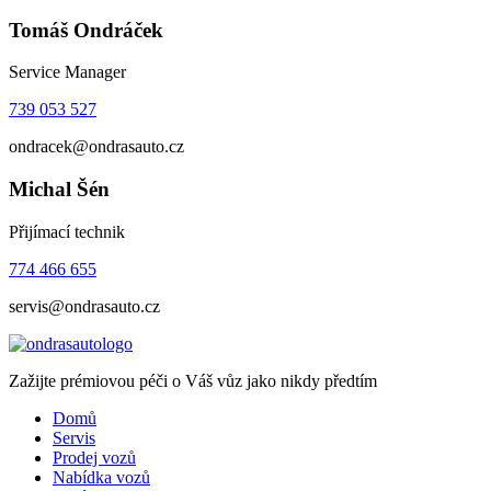
Tomáš Ondráček
Service Manager
739 053 527
ondracek@ondrasauto.cz
Michal Šén
Přijímací technik
774 466 655
servis@ondrasauto.cz
Zažijte prémiovou péči o Váš vůz jako nikdy předtím
Domů
Servis
Prodej vozů
Nabídka vozů