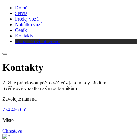
Domů
Servis
Prodej vozů
Nabídka vozů
Ceník
Kontakty
Praha - Nově otevřeno
Kontakty
Zažijte prémiovou péči o váš vůz jako nikdy předtím
Svěřte své vozidlo našim odborníkům
Zavolejte nám na
774 466 655
Místo
Chrastava