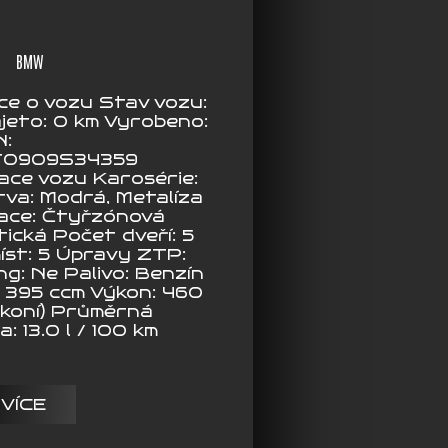
BMW
ce o vozu Stav vozu:
jeto: 0 km Vyrobeno:
N:
T0909S34359
kace vozu Karosérie:
va: Modrá, Metalíza
zace: Čtyřzónová
ická Počet dveří: 5
íst: 5 Úpravy ZTP:
g: Ne Palivo: Benzín
4 395 ccm Výkon: 460
 koní) Průměrná
: 13.0 l / 100 km
 VÍCE