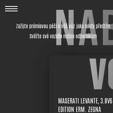
NA
Zažijte prémiovou péči o váš vůz jako nikdy předtím
Svěřte své vozidlo našim odborníkům
V
MASERATI LEVANTE, 3.0V6
EDITION ERM. ZEGNA