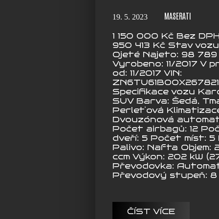
MASERATI
19. 5. 2023
1 150 000 Kč Bez DPH
950 413 Kč Stav vozu
Ojeté Najeto: 98 789
Vyrobeno: 11/2017 V 
od: 11/2017 VIN:
ZN6TU61B00X267821
Specifikace vozu Karo
SUV Barva: Šedá, Tm
Perleťová Klimatizac
Dvouzónová automat
Počet airbagů: 12 Po
dveří: 5 Počet míst: 
Palivo: Nafta Objem: 
ccm Výkon: 202 kW (27
Převodovka: Automat
Převodový stupeň: 8 
ČÍST VÍCE