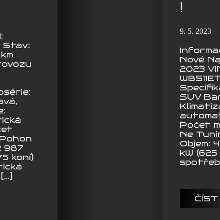
!
9. 5. 2023
:
 Stav:
Informa
 km
Nové Na
provozu
2023 VI
WBS11E
Specifi
série:
SUV Bar
avá,
Klimati
e:
automat
ická
Počet m
čet
Ne Tunin
5 Pohon
Objem: 
2 987
kW (625
5 koní)
spotřeba
ická
[…]
ČÍST